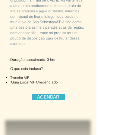
O Ecotour na Praia de CALHETAS vai te levar
a uma praia praticamente deserta, praia de
areias brancas e água cristalina, mirantes
com visual de tirar o folego, localizada no
município de São Sebastião/SP, é tida como
uma das praias mais paradisíacas da região,
com acesso fácil, você só precisa ter um
pouco de disposição para desfrutar dessa
aventura.
Duração aproximada: 3 hrs
​O que está incluso?
Transfer VIP
Guia Local VIP Credenciado
AGENDAR