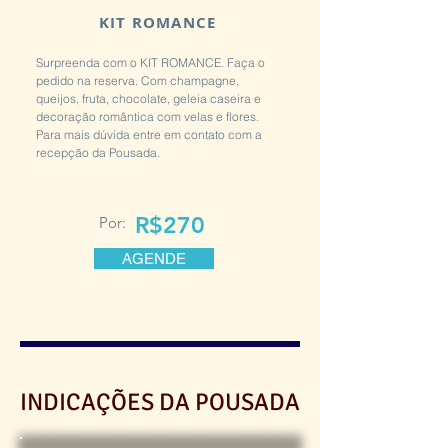
KIT ROMANCE
Surpreenda com o KIT ROMANCE. Faça o
pedido na reserva.
Com c
hampagne,
queijos, fruta, chocolate, geleia caseira e
decoração romântica com velas e flores.
Para mais dúvida entre em contato com a
recepção da Pousada.
R$270
Por:
AGENDE
INDICAÇÕES DA POUSADA